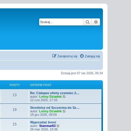
Szukaj
Wyszukiwanie z
Zarejestruj się
Zaloguj się
Dzisiaj jest 07 sie 2026, 05:34
POSTY
OSTATNI POST
O
Re: Ciekawe oferty czerwiec 2…
P
13
s
W
autor:
Leśny Dziadek
t
y
12 cze 2025, 17:33
o
a
ś
t
w
O
Strzelnice od Szczecina do Sz…
P
19
s
n
i
s
W
autor:
Leśny Dziadek
i
e
t
y
18 gru 2025, 09:59
o
t
p
t
a
ś
o
l
t
w
O
Wyprzedaż broni
P
15
s
s
n
y
n
i
s
W
autor:
Stanmar63
t
a
i
e
t
y
26 mar 2026, 19:36