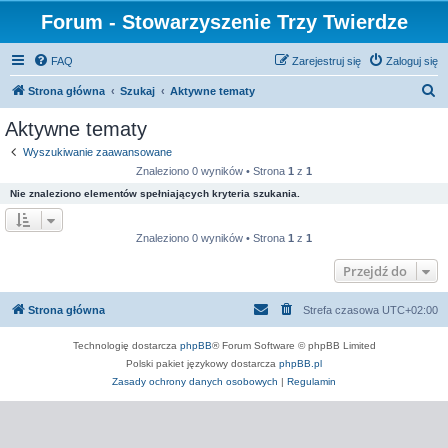
Forum - Stowarzyszenie Trzy Twierdze
FAQ
Zarejestruj się
Zaloguj się
S
Strona główna
Szukaj
Aktywne tematy
z
Aktywne tematy
u
Wyszukiwanie zaawansowane
k
Znaleziono 0 wyników • Strona
1
z
1
a
Nie znaleziono elementów spełniających kryteria szukania.
j
Znaleziono 0 wyników • Strona
1
z
1
Przejdź do
Strona główna
Strefa czasowa
UTC+02:00
Technologię dostarcza
phpBB
® Forum Software © phpBB Limited
Polski pakiet językowy dostarcza
phpBB.pl
Zasady ochrony danych osobowych
|
Regulamin