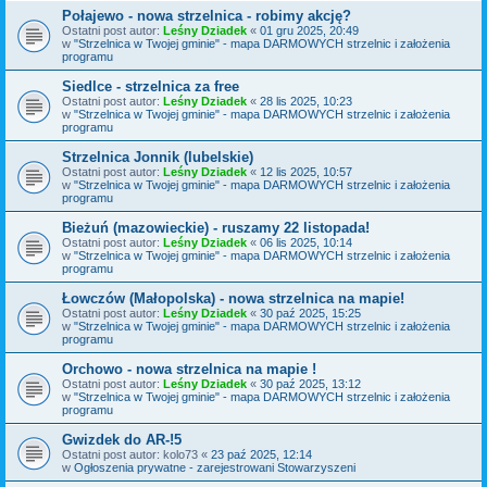
Połajewo - nowa strzelnica - robimy akcję?
Ostatni post autor:
Leśny Dziadek
«
01 gru 2025, 20:49
w
"Strzelnica w Twojej gminie" - mapa DARMOWYCH strzelnic i założenia
programu
Siedlce - strzelnica za free
Ostatni post autor:
Leśny Dziadek
«
28 lis 2025, 10:23
w
"Strzelnica w Twojej gminie" - mapa DARMOWYCH strzelnic i założenia
programu
Strzelnica Jonnik (lubelskie)
Ostatni post autor:
Leśny Dziadek
«
12 lis 2025, 10:57
w
"Strzelnica w Twojej gminie" - mapa DARMOWYCH strzelnic i założenia
programu
Bieżuń (mazowieckie) - ruszamy 22 listopada!
Ostatni post autor:
Leśny Dziadek
«
06 lis 2025, 10:14
w
"Strzelnica w Twojej gminie" - mapa DARMOWYCH strzelnic i założenia
programu
Łowczów (Małopolska) - nowa strzelnica na mapie!
Ostatni post autor:
Leśny Dziadek
«
30 paź 2025, 15:25
w
"Strzelnica w Twojej gminie" - mapa DARMOWYCH strzelnic i założenia
programu
Orchowo - nowa strzelnica na mapie !
Ostatni post autor:
Leśny Dziadek
«
30 paź 2025, 13:12
w
"Strzelnica w Twojej gminie" - mapa DARMOWYCH strzelnic i założenia
programu
Gwizdek do AR-!5
Ostatni post autor:
kolo73
«
23 paź 2025, 12:14
w
Ogłoszenia prywatne - zarejestrowani Stowarzyszeni