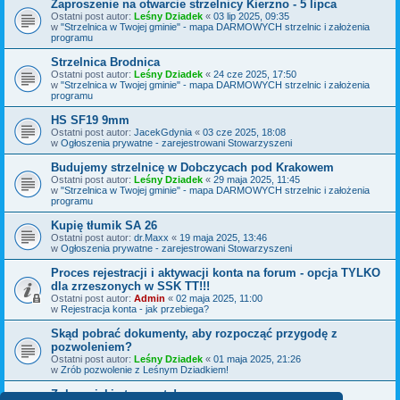
Zaproszenie na otwarcie strzelnicy Kierzno - 5 lipca
Ostatni post autor:
Leśny Dziadek
«
03 lip 2025, 09:35
w
"Strzelnica w Twojej gminie" - mapa DARMOWYCH strzelnic i założenia
programu
Strzelnica Brodnica
Ostatni post autor:
Leśny Dziadek
«
24 cze 2025, 17:50
w
"Strzelnica w Twojej gminie" - mapa DARMOWYCH strzelnic i założenia
programu
HS SF19 9mm
Ostatni post autor:
JacekGdynia
«
03 cze 2025, 18:08
w
Ogłoszenia prywatne - zarejestrowani Stowarzyszeni
Budujemy strzelnicę w Dobczycach pod Krakowem
Ostatni post autor:
Leśny Dziadek
«
29 maja 2025, 11:45
w
"Strzelnica w Twojej gminie" - mapa DARMOWYCH strzelnic i założenia
programu
Kupię tłumik SA 26
Ostatni post autor:
dr.Maxx
«
19 maja 2025, 13:46
w
Ogłoszenia prywatne - zarejestrowani Stowarzyszeni
Proces rejestracji i aktywacji konta na forum - opcja TYLKO
dla zrzeszonych w SSK TT!!!
Ostatni post autor:
Admin
«
02 maja 2025, 11:00
w
Rejestracja konta - jak przebiega?
Skąd pobrać dokumenty, aby rozpocząć przygodę z
pozwoleniem?
Ostatni post autor:
Leśny Dziadek
«
01 maja 2025, 21:26
w
Zrób pozwolenie z Leśnym Dziadkiem!
Zobacz jakie to proste!