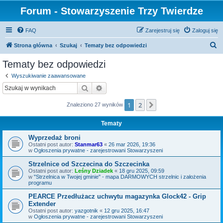
Forum - Stowarzyszenie Trzy Twierdze
FAQ
Zarejestruj się
Zaloguj się
S
Strona główna
Szukaj
Tematy bez odpowiedzi
z
Tematy bez odpowiedzi
u
Wyszukiwanie zaawansowane
k
Szukaj
Wyszukiwanie zaawansowane
a
1
2
Następna
Znaleziono 27 wyników
j
Tematy
Wyprzedaż broni
Ostatni post autor:
Stanmar63
«
26 mar 2026, 19:36
w
Ogłoszenia prywatne - zarejestrowani Stowarzyszeni
Strzelnice od Szczecina do Szczecinka
Ostatni post autor:
Leśny Dziadek
«
18 gru 2025, 09:59
w
"Strzelnica w Twojej gminie" - mapa DARMOWYCH strzelnic i założenia
programu
PEARCE Przedłużacz uchwytu magazynka Glock42 - Grip
Extender
Ostatni post autor:
yazgotnik
«
12 gru 2025, 16:47
w
Ogłoszenia prywatne - zarejestrowani Stowarzyszeni