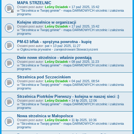
MAPA STRZELNIC
Ostatni post autor:
Leśny Dziadek
«
17 paź 2025, 15:42
w
"Strzelnica w Twojej gminie" - mapa DARMOWYCH strzelnic i założenia
programu
Kolejne strzelnice w organizacji
Ostatni post autor:
Leśny Dziadek
«
17 paź 2025, 15:42
w
"Strzelnica w Twojej gminie" - mapa DARMOWYCH strzelnic i założenia
programu
PM-63 bRak - sprężyna powrotna - kupię
Ostatni post autor:
pat
«
13 paź 2025, 11:27
w
Ogłoszenia prywatne - zarejestrowani Stowarzyszeni
Dwie nowe strzelnice - właśnie powstają
Ostatni post autor:
Leśny Dziadek
«
08 paź 2025, 11:23
w
"Strzelnica w Twojej gminie" - mapa DARMOWYCH strzelnic i założenia
programu
Strzelnica pod Szczecinkiem
Ostatni post autor:
Leśny Dziadek
«
04 paź 2025, 08:54
w
"Strzelnica w Twojej gminie" - mapa DARMOWYCH strzelnic i założenia
programu
Strzelnica Piotrków Pierwszy - kolejna w naszej sieci :)
Ostatni post autor:
Leśny Dziadek
«
14 lip 2025, 12:06
w
"Strzelnica w Twojej gminie" - mapa DARMOWYCH strzelnic i założenia
programu
Nowa strzelnica w Małopolsce
Ostatni post autor:
Leśny Dziadek
«
11 lip 2025, 10:36
w
"Strzelnica w Twojej gminie" - mapa DARMOWYCH strzelnic i założenia
programu