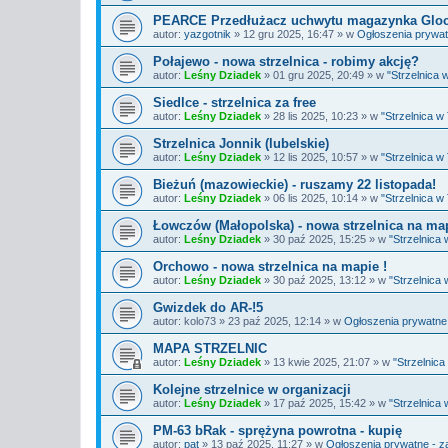
PEARCE Przedłużacz uchwytu magazynka Glock
autor:
yazgotnik
»
12 gru 2025, 16:47
» w
Ogłoszenia prywat
Połajewo - nowa strzelnica - robimy akcję?
autor:
Leśny Dziadek
»
01 gru 2025, 20:49
» w
"Strzelnica
Siedlce - strzelnica za free
autor:
Leśny Dziadek
»
28 lis 2025, 10:23
» w
"Strzelnica 
Strzelnica Jonnik (lubelskie)
autor:
Leśny Dziadek
»
12 lis 2025, 10:57
» w
"Strzelnica 
Bieżuń (mazowieckie) - ruszamy 22 listopada!
autor:
Leśny Dziadek
»
06 lis 2025, 10:14
» w
"Strzelnica 
Łowczów (Małopolska) - nowa strzelnica na ma
autor:
Leśny Dziadek
»
30 paź 2025, 15:25
» w
"Strzelnica
Orchowo - nowa strzelnica na mapie !
autor:
Leśny Dziadek
»
30 paź 2025, 13:12
» w
"Strzelnica
Gwizdek do AR-!5
autor:
kolo73
»
23 paź 2025, 12:14
» w
Ogłoszenia prywatne 
MAPA STRZELNIC
autor:
Leśny Dziadek
»
13 kwie 2025, 21:07
» w
"Strzelnic
Kolejne strzelnice w organizacji
autor:
Leśny Dziadek
»
17 paź 2025, 15:42
» w
"Strzelnica
PM-63 bRak - sprężyna powrotna - kupię
autor:
pat
»
13 paź 2025, 11:27
» w
Ogłoszenia prywatne - z