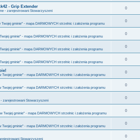
d
42 - Grip Extender
o
O
0
ne - zarejestrowani Stowarzyszeni
p
w
d
o
O
0
i
 w Twojej gminie" - mapa DARMOWYCH strzelnic i założenia programu
p
w
d
e
o
O
0
i
w Twojej gminie" - mapa DARMOWYCH strzelnic i założenia programu
p
d
w
d
e
o
O
0
z
i
w Twojej gminie" - mapa DARMOWYCH strzelnic i założenia programu
p
d
w
d
i
e
o
O
0
z
i
w Twojej gminie" - mapa DARMOWYCH strzelnic i założenia programu
p
d
w
d
i
e
pie!
o
O
0
z
i
 w Twojej gminie" - mapa DARMOWYCH strzelnic i założenia programu
p
d
w
d
i
e
o
O
0
z
i
 w Twojej gminie" - mapa DARMOWYCH strzelnic i założenia programu
p
d
w
d
i
e
o
O
0
z
i
- zarejestrowani Stowarzyszeni
p
d
w
d
i
e
o
O
0
z
i
a w Twojej gminie" - mapa DARMOWYCH strzelnic i założenia programu
p
d
w
d
i
e
o
O
0
z
i
 w Twojej gminie" - mapa DARMOWYCH strzelnic i założenia programu
p
d
w
d
i
e
o
O
0
z
i
arejestrowani Stowarzyszeni
p