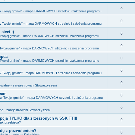
d
w
d
i
e
o
O
0
z
i
 w Twojej gminie" - mapa DARMOWYCH strzelnic i założenia programu
p
d
w
d
i
e
o
O
0
z
i
 w Twojej gminie" - mapa DARMOWYCH strzelnic i założenia programu
p
d
w
d
i
e
sieci :)
o
O
0
z
i
w Twojej gminie" - mapa DARMOWYCH strzelnic i założenia programu
p
d
w
d
i
e
o
O
0
z
i
 Twojej gminie" - mapa DARMOWYCH strzelnic i założenia programu
p
d
w
d
i
e
lipca
o
O
0
z
i
w Twojej gminie" - mapa DARMOWYCH strzelnic i założenia programu
p
d
w
d
i
e
o
O
0
z
i
 w Twojej gminie" - mapa DARMOWYCH strzelnic i założenia programu
p
d
w
d
i
e
o
O
0
z
i
ywatne - zarejestrowani Stowarzyszeni
p
d
w
d
i
e
owem
o
O
0
z
i
a w Twojej gminie" - mapa DARMOWYCH strzelnic i założenia programu
p
d
w
d
i
e
o
O
0
z
i
ne - zarejestrowani Stowarzyszeni
p
d
w
d
i
e
- opcja TYLKO dla zrzeszonych w SSK TT!!!
o
O
0
z
i
 jak przebiega?
p
d
w
d
i
e
odę z pozwoleniem?
o
O
0
z
i
lenie z Leśnym Dziadkiem!