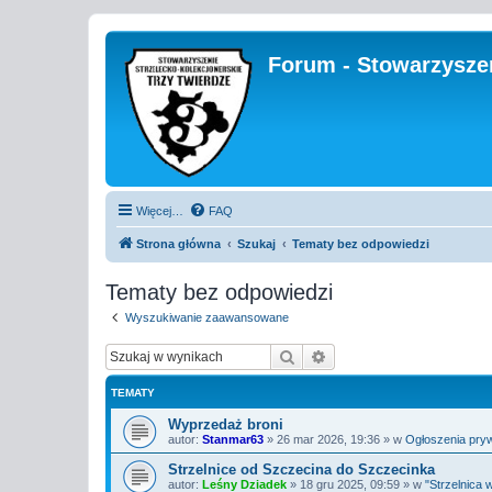
Forum - Stowarzyszen
Więcej…
FAQ
Strona główna
Szukaj
Tematy bez odpowiedzi
Tematy bez odpowiedzi
Wyszukiwanie zaawansowane
Szukaj
Wyszukiwanie zaawan
TEMATY
Wyprzedaż broni
autor:
Stanmar63
»
26 mar 2026, 19:36
» w
Ogłoszenia pryw
Strzelnice od Szczecina do Szczecinka
autor:
Leśny Dziadek
»
18 gru 2025, 09:59
» w
"Strzelnica