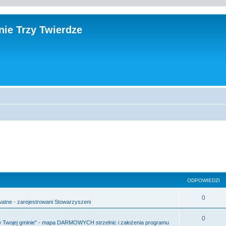
ie Trzy Twierdze
sowane
ODPOWIEDZI
O
0
atne - zarejestrowani Stowarzyszeni
d
O
0
 w Twojej gminie" - mapa DARMOWYCH strzelnic i założenia programu
p