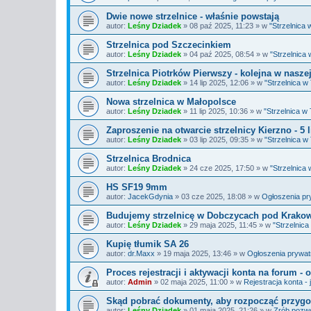
Dwie nowe strzelnice - właśnie powstają
autor:
Leśny Dziadek
»
08 paź 2025, 11:23
» w
"Strzelnica
Strzelnica pod Szczecinkiem
autor:
Leśny Dziadek
»
04 paź 2025, 08:54
» w
"Strzelnica
Strzelnica Piotrków Pierwszy - kolejna w naszej 
autor:
Leśny Dziadek
»
14 lip 2025, 12:06
» w
"Strzelnica 
Nowa strzelnica w Małopolsce
autor:
Leśny Dziadek
»
11 lip 2025, 10:36
» w
"Strzelnica w
Zaproszenie na otwarcie strzelnicy Kierzno - 5 
autor:
Leśny Dziadek
»
03 lip 2025, 09:35
» w
"Strzelnica 
Strzelnica Brodnica
autor:
Leśny Dziadek
»
24 cze 2025, 17:50
» w
"Strzelnica
HS SF19 9mm
autor:
JacekGdynia
»
03 cze 2025, 18:08
» w
Ogłoszenia pr
Budujemy strzelnicę w Dobczycach pod Krak
autor:
Leśny Dziadek
»
29 maja 2025, 11:45
» w
"Strzelnic
Kupię tłumik SA 26
autor:
dr.Maxx
»
19 maja 2025, 13:46
» w
Ogłoszenia prywat
Proces rejestracji i aktywacji konta na forum 
autor:
Admin
»
02 maja 2025, 11:00
» w
Rejestracja konta -
Skąd pobrać dokumenty, aby rozpocząć przyg
autor:
Leśny Dziadek
»
01 maja 2025, 21:26
» w
Zrób pozwo