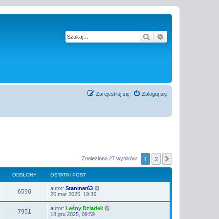
Szukaj
Wyszukiwanie z
Zarejestruj się
Zaloguj się
1
2
Następna
Znaleziono 27 wyników
ODSŁONY
OSTATNI POST
O
autor:
Stanmar63
O
6590
s
26 mar 2026, 19:36
t
d
a
O
autor:
Leśny Dziadek
O
7951
t
s
18 gru 2025, 09:59
s
n