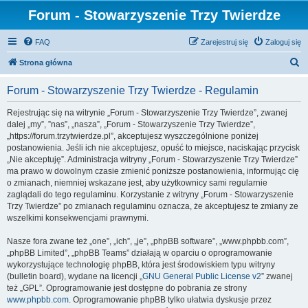
Forum - Stowarzyszenie Trzy Twierdze
FAQ
Zarejestruj się
Zaloguj się
S
Strona główna
z
Forum - Stowarzyszenie Trzy Twierdze - Regulamin
u
k
Rejestrując się na witrynie „Forum - Stowarzyszenie Trzy Twierdze”, zwanej
dalej „my”, ”nas”, „nasza”, „Forum - Stowarzyszenie Trzy Twierdze”,
a
„https://forum.trzytwierdze.pl”, akceptujesz wyszczególnione poniżej
j
postanowienia. Jeśli ich nie akceptujesz, opuść to miejsce, naciskając przycisk
„Nie akceptuję”. Administracja witryny „Forum - Stowarzyszenie Trzy Twierdze”
ma prawo w dowolnym czasie zmienić poniższe postanowienia, informując cię
o zmianach, niemniej wskazane jest, aby użytkownicy sami regularnie
zaglądali do tego regulaminu. Korzystanie z witryny „Forum - Stowarzyszenie
Trzy Twierdze” po zmianach regulaminu oznacza, że akceptujesz te zmiany ze
wszelkimi konsekwencjami prawnymi.
Nasze fora zwane też „one”, „ich”, „je”, „phpBB software”, „www.phpbb.com”,
„phpBB Limited”, „phpBB Teams” działają w oparciu o oprogramowanie
wykorzystujące technologię phpBB, która jest środowiskiem typu witryny
(bulletin board), wydane na licencji „
GNU General Public License v2
” zwanej
też „GPL”. Oprogramowanie jest dostępne do pobrania ze strony
www.phpbb.com
. Oprogramowanie phpBB tylko ułatwia dyskusje przez