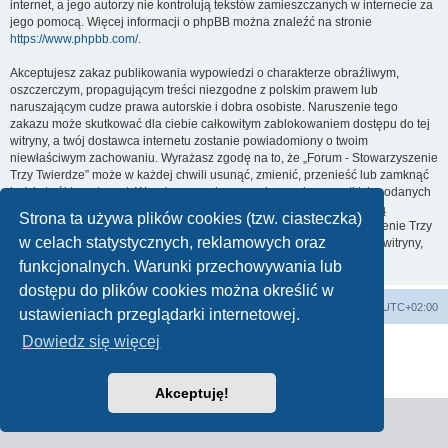
internet, a jego autorzy nie kontrolują tekstów zamieszczanych w internecie za
jego pomocą. Więcej informacji o phpBB można znaleźć na stronie
https://www.phpbb.com/
.
Akceptujesz zakaz publikowania wypowiedzi o charakterze obraźliwym,
oszczerczym, propagującym treści niezgodne z polskim prawem lub
naruszającym cudze prawa autorskie i dobra osobiste. Naruszenie tego
zakazu może skutkować dla ciebie całkowitym zablokowaniem dostępu do tej
witryny, a twój dostawca internetu zostanie powiadomiony o twoim
niewłaściwym zachowaniu. Wyrażasz zgodę na to, że „Forum - Stowarzyszenie
Trzy Twierdze” może w każdej chwili usunąć, zmienić, przenieść lub zamknąć
każdy twój temat, post. Wyrażasz zgodę na zapisywanie wszystkich podanych
przez ciebie informacji w naszej bazie danych. Informacje te nie będą
Strona ta używa plików cookies (tzw. ciasteczka)
przekazywane nikomu bez twojej zgody, ale ani „Forum - Stowarzyszenie Trzy
w celach statystycznych, reklamowych oraz
Twierdze”, ani phpBB nie ponosi odpowiedzialności za włamania do witryny,
podczas których może dojść do kradzieży danych.
funkcjonalnych. Warunki przechowywania lub
dostępu do plików cookies można określić w
Strona główna
Strefa czasowa
UTC+02:00
ustawieniach przeglądarki internetowej.
Dowiedz się więcej
Technologię dostarcza
phpBB
® Forum Software © phpBB Limited
Polski pakiet językowy dostarcza
phpBB.pl
Zasady ochrony danych osobowych
|
Regulamin
Akceptuję!