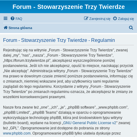
Forum - Stowarzyszenie Trzy Twierdze
FAQ
Zarejestruj się
Zaloguj się
S
Strona główna
z
Forum - Stowarzyszenie Trzy Twierdze - Regulamin
u
k
Rejestrując się na witrynie „Forum - Stowarzyszenie Trzy Twierdze”, zwanej
dalej „my”, ”nas”, „nasza”, „Forum - Stowarzyszenie Trzy Twierdze”,
a
„https://forum.trzytwierdze.pl”, akceptujesz wyszczególnione poniżej
j
postanowienia. Jeśli ich nie akceptujesz, opuść to miejsce, naciskając przycisk
„Nie akceptuję”. Administracja witryny „Forum - Stowarzyszenie Trzy Twierdze”
ma prawo w dowolnym czasie zmienić poniższe postanowienia, informując cię
o zmianach, niemniej wskazane jest, aby użytkownicy sami regularnie
zaglądali do tego regulaminu. Korzystanie z witryny „Forum - Stowarzyszenie
Trzy Twierdze” po zmianach regulaminu oznacza, że akceptujesz te zmiany ze
wszelkimi konsekwencjami prawnymi.
Nasze fora zwane też „one”, „ich”, „je”, „phpBB software”, „www.phpbb.com”,
„phpBB Limited”, „phpBB Teams” działają w oparciu o oprogramowanie
wykorzystujące technologię phpBB, która jest środowiskiem typu witryny
(bulletin board), wydane na licencji „
GNU General Public License v2
” zwanej
też „GPL”. Oprogramowanie jest dostępne do pobrania ze strony
www.phpbb.com
. Oprogramowanie phpBB tylko ułatwia dyskusje przez