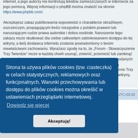
internet, a jego autorzy nie kontrolują tekstów zamieszczanych w internecie za
jego pomocą. Więcej informacji o phpBB można znaleźć na stronie
https://www.phpbb.com/
.
Akceptujesz zakaz publikowania wypowiedzi o charakterze obraźliwym,
oszczerczym, propagującym treści niezgodne z polskim prawem lub
naruszającym cudze prawa autorskie i dobra osobiste. Naruszenie tego
zakazu może skutkować dla ciebie całkowitym zablokowaniem dostępu do tej
witryny, a twój dostawca internetu zostanie powiadomiony o twoim
niewłaściwym zachowaniu. Wyrażasz zgodę na to, że „Forum - Stowarzyszenie
Trzy Twierdze” może w każdej chwili usunąć, zmienić, przenieść lub zamknąć
każdy twój temat, post. Wyrażasz zgodę na zapisywanie wszystkich podanych
przez ciebie informacji w naszej bazie danych. Informacje te nie będą
Strona ta używa plików cookies (tzw. ciasteczka)
przekazywane nikomu bez twojej zgody, ale ani „Forum - Stowarzyszenie Trzy
w celach statystycznych, reklamowych oraz
Twierdze”, ani phpBB nie ponosi odpowiedzialności za włamania do witryny,
podczas których może dojść do kradzieży danych.
funkcjonalnych. Warunki przechowywania lub
dostępu do plików cookies można określić w
Strona główna
Strefa czasowa
UTC+02:00
ustawieniach przeglądarki internetowej.
Dowiedz się więcej
Technologię dostarcza
phpBB
® Forum Software © phpBB Limited
Polski pakiet językowy dostarcza
phpBB.pl
Zasady ochrony danych osobowych
|
Regulamin
Akceptuję!