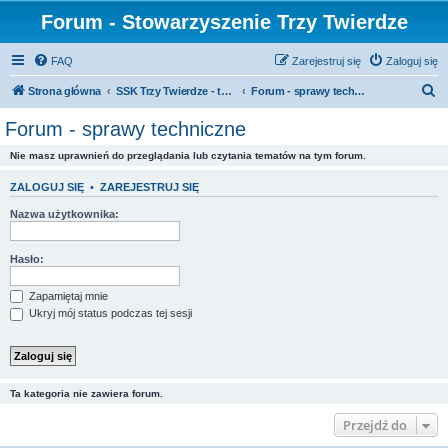
Forum - Stowarzyszenie Trzy Twierdze
FAQ
Zarejestruj się
Zaloguj się
S
Strona główna
SSK Trzy Twierdze - tylko dla stowarzyszonych
Forum - sprawy techniczne
z
Forum - sprawy techniczne
u
Nie masz uprawnień do przeglądania lub czytania tematów na tym forum.
k
a
ZALOGUJ SIĘ
•
ZAREJESTRUJ SIĘ
j
Nazwa użytkownika:
Hasło:
Zapamiętaj mnie
Ukryj mój status podczas tej sesji
Ta kategoria nie zawiera forum.
Przejdź do