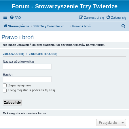
Forum - Stowarzyszenie Trzy Twierdze
FAQ
Zarejestruj się
Zaloguj się
S
Strona główna
SSK Trzy Twierdze - tylko dla stowarzyszonych
Prawo i broń
z
Prawo i broń
u
Nie masz uprawnień do przeglądania lub czytania tematów na tym forum.
k
a
ZALOGUJ SIĘ
•
ZAREJESTRUJ SIĘ
j
Nazwa użytkownika:
Hasło:
Zapamiętaj mnie
Ukryj mój status podczas tej sesji
Ta kategoria nie zawiera forum.
Przejdź do