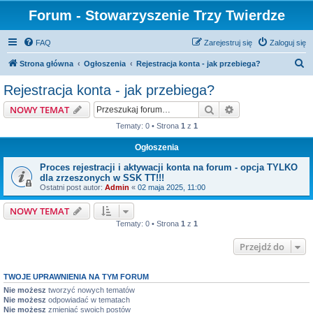
Forum - Stowarzyszenie Trzy Twierdze
FAQ
Zarejestruj się
Zaloguj się
S
Strona główna
Ogłoszenia
Rejestracja konta - jak przebiega?
z
Rejestracja konta - jak przebiega?
u
Szukaj
Wyszukiwanie z
NOWY TEMAT
k
Tematy: 0 • Strona
1
z
1
a
Ogłoszenia
j
Proces rejestracji i aktywacji konta na forum - opcja TYLKO
dla zrzeszonych w SSK TT!!!
Ostatni post autor:
Admin
«
02 maja 2025, 11:00
NOWY TEMAT
Tematy: 0 • Strona
1
z
1
Przejdź do
TWOJE UPRAWNIENIA NA TYM FORUM
Nie możesz
tworzyć nowych tematów
Nie możesz
odpowiadać w tematach
Nie możesz
zmieniać swoich postów