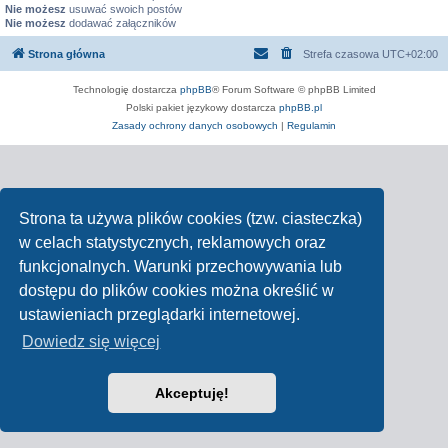
Nie możesz
usuwać swoich postów
Nie możesz
dodawać załączników
Strona główna
Strefa czasowa
UTC+02:00
Technologię dostarcza
phpBB
® Forum Software © phpBB Limited
Polski pakiet językowy dostarcza
phpBB.pl
Zasady ochrony danych osobowych
|
Regulamin
Strona ta używa plików cookies (tzw. ciasteczka)
w celach statystycznych, reklamowych oraz
funkcjonalnych. Warunki przechowywania lub
dostępu do plików cookies można określić w
ustawieniach przeglądarki internetowej.
Dowiedz się więcej
Akceptuję!