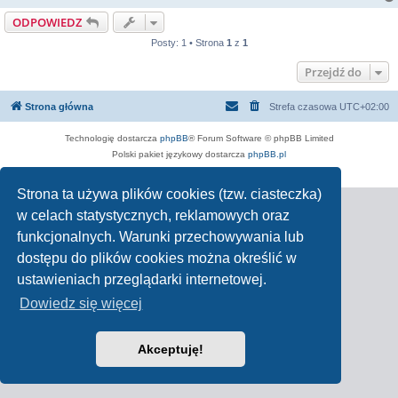
ODPOWIEDZ
Posty: 1 • Strona
1
z
1
Przejdź do
Strona główna
Strefa czasowa
UTC+02:00
Technologię dostarcza
phpBB
® Forum Software © phpBB Limited
Polski pakiet językowy dostarcza
phpBB.pl
Zasady ochrony danych osobowych
|
Regulamin
Strona ta używa plików cookies (tzw. ciasteczka)
w celach statystycznych, reklamowych oraz
funkcjonalnych. Warunki przechowywania lub
dostępu do plików cookies można określić w
ustawieniach przeglądarki internetowej.
Dowiedz się więcej
Akceptuję!