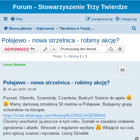
Forum - Stowarzyszenie Trzy Twierdze
FAQ
Zarejestruj się
Zaloguj się
S
Strona główna
Ogłoszenia
"Strzelnica w Twojej gminie" - mapa DARMOWYCH strzelnic i założenia programu
z
Połajewo - nowa strzelnica - robimy akcję?
u
Szukaj
Wyszuki
ODPOWIEDZ
k
Posty: 1 • Strona
1
z
1
a
Leśny Dziadek
j
Połajewo - nowa strzelnica - robimy akcję?
P
01 gru 2025, 20:49
o
s
Poznań, Oborniki, Szamotuły, Czarnków, Budzyń! Stańcie do apelu
t
Mamy darmową strzelnicę 50 metrów w Połajewie. Budujemy grupę
ochotników na łotsapie.
https://chat.whatsapp.com/Hmjoep8cO3I91GAQERMhr9
Chcemy uruchomić ją jeszcze w tym roku. Zostało w zasadzie zrobienie
ogrodzenia i altanki. Wniosek o regulamin wysłany
Wbijajcie na czat,
jutro opiszę szanse i wyzwania. Leśny Dziadek.