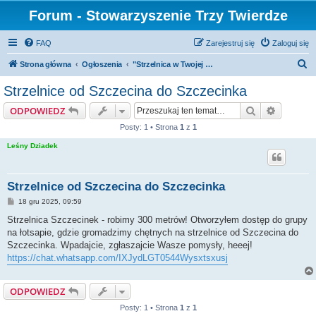
Forum - Stowarzyszenie Trzy Twierdze
FAQ
Zarejestruj się
Zaloguj się
S
Strona główna
Ogłoszenia
"Strzelnica w Twojej gminie" - mapa DARMOWYCH strzelnic i założenia programu
z
Strzelnice od Szczecina do Szczecinka
u
Szukaj
Wyszuki
ODPOWIEDZ
k
Posty: 1 • Strona
1
z
1
a
Leśny Dziadek
j
Strzelnice od Szczecina do Szczecinka
P
18 gru 2025, 09:59
o
s
Strzelnica Szczecinek - robimy 300 metrów! Otworzyłem dostęp do grupy
t
na łotsapie, gdzie gromadzimy chętnych na strzelnice od Szczecina do
Szczecinka. Wpadajcie, zgłaszajcie Wasze pomysły, heeej!
https://chat.whatsapp.com/IXJydLGT0544Wysxtsxusj
ODPOWIEDZ
Posty: 1 • Strona
1
z
1