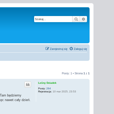
Szukaj
Wyszukiwanie z
Zarejestruj się
Zaloguj się
Posty: 1 • Strona
1
z
1
Leśny Dziadek
Posty:
264
Rejestracja:
10 mar 2025, 23:53
. Tam będziemy
ęc nawet cały dzień.