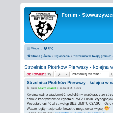
Forum - Stowarzyszen
Więcej…
FAQ
Strona główna
Ogłoszenia
"Strzelnica w Twojej gminie
Strzelnica Piotrków Pierwszy - kolejna w
ODPOWIEDZ
Strzelnica Piotrków Pierwszy - kolejna w na
P
autor:
Leśny Dziadek
»
14 lip 2025, 12:06
o
s
Kolejna ważna wiadomość: podjęliśmy współpracę ze strze
t
szkolić kandydatów do egzaminu WPA Lublin. Wynegocjowal
Pozostałe dni 40 zł za wstęp BEZ LIMITU CZASU!!! Osie 
Wasze legitymacje członkowskie mogą coraz więcej
’