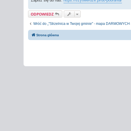
Zapisz się do nas:
https://trzytwierdze.pl/do-pobrania/
ODPOWIEDZ
Wróć do „"Strzelnica w Twojej gminie" - mapa DARMOWYCH st
Strona główna