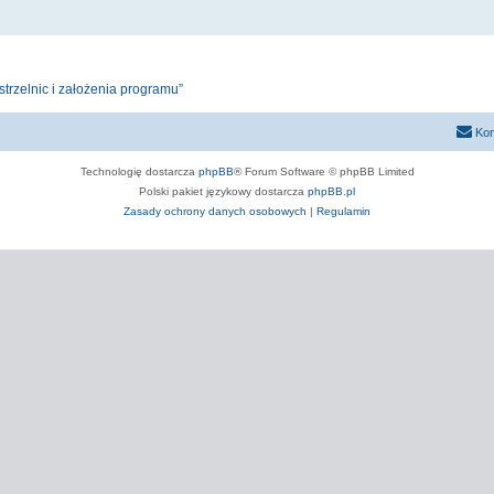
rzelnic i założenia programu”
Kon
Technologię dostarcza
phpBB
® Forum Software © phpBB Limited
Polski pakiet językowy dostarcza
phpBB.pl
Zasady ochrony danych osobowych
|
Regulamin