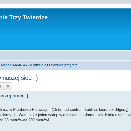
ie Trzy Twierdze
" - mapa DARMOWYCH strzelnic i założenia programu
 naszej sieci :)
Szukaj
Wyszukiwanie zaawansowane
szej sieci :)
lnicą w Piotrkowie Pierwszym (15 km od centrum Lublina, kierunek Biłgoraj)
iśmy dla Was także jeden wstęp w miesiącu za darmo -bez limitu czasu, wi
od 25 metrów do 200 metrów!