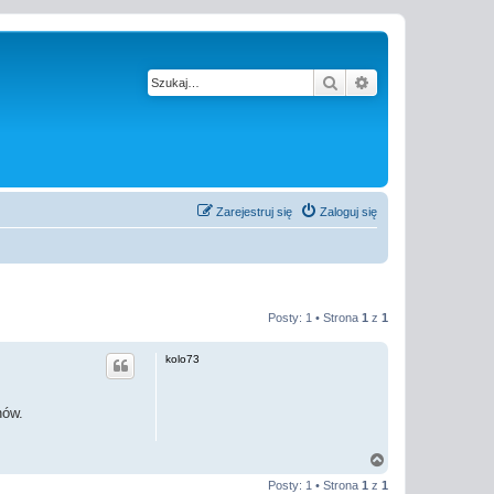
Szukaj
Wyszukiwanie z
Zarejestruj się
Zaloguj się
Posty: 1 • Strona
1
z
1
kolo73
nów.
N
a
Posty: 1 • Strona
1
z
1
g