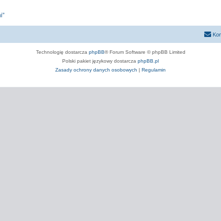
i”
Kon
Technologię dostarcza
phpBB
® Forum Software © phpBB Limited
Polski pakiet językowy dostarcza
phpBB.pl
Zasady ochrony danych osobowych
|
Regulamin