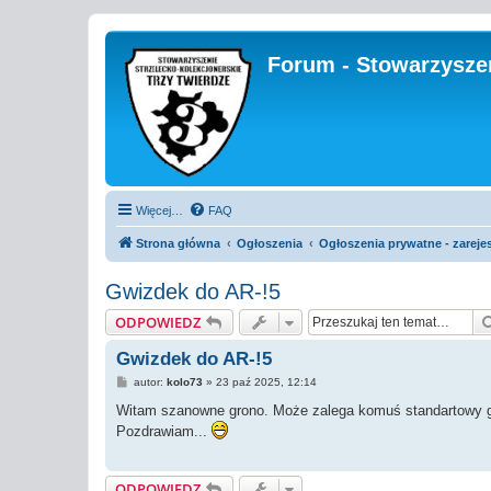
Forum - Stowarzyszen
Więcej…
FAQ
Strona główna
Ogłoszenia
Ogłoszenia prywatne - zareje
Gwizdek do AR-!5
ODPOWIEDZ
Gwizdek do AR-!5
P
autor:
kolo73
»
23 paź 2025, 12:14
o
s
Witam szanowne grono. Może zalega komuś standartowy gwiz
t
Pozdrawiam...
ODPOWIEDZ