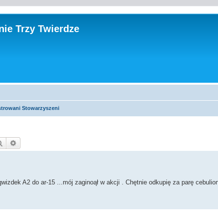
ie Trzy Twierdze
strowani Stowarzyszeni
Szukaj
Wyszukiwanie zaawansowane
dek A2 do ar-15 ...mój zaginoął w akcji . Chętnie odkupię za parę cebulio